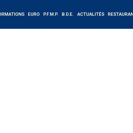
ORMATIONS
EURO
P.F.M.P.
B.D.E.
ACTUALITÉS
RESTAURA