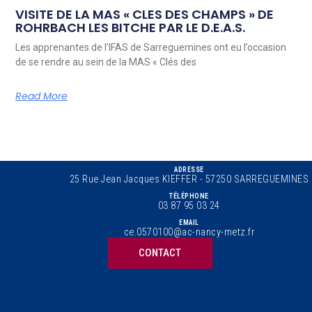
VISITE DE LA MAS « CLES DES CHAMPS » DE
ROHRBACH LES BITCHE PAR LE D.E.A.S.
Les apprenantes de l’IFAS de Sarreguemines ont eu l’occasion
de se rendre au sein de la MAS « Clés des
Read More
ADRESSE
25 Rue Jean Jacques KIEFFER - 57250 SARREGUEMINES
TÉLÉPHONE
03 87 95 03 24
EMAIL
ce.0570100@ac-nancy-metz.fr
CONTACT