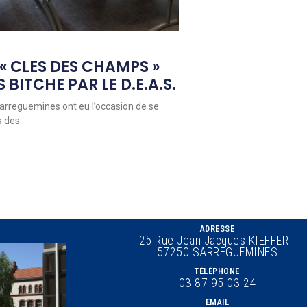
 « CLES DES CHAMPS »
BITCHE PAR LE D.E.A.S.
arreguemines ont eu l’occasion de se
s des
ADRESSE
25 Rue Jean Jacques KIEFFER -
57250 SARREGUEMINES
TÉLÉPHONE
03 87 95 03 24
EMAIL