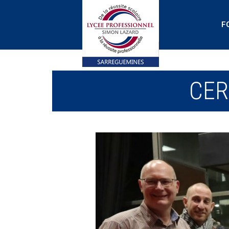
F
CER